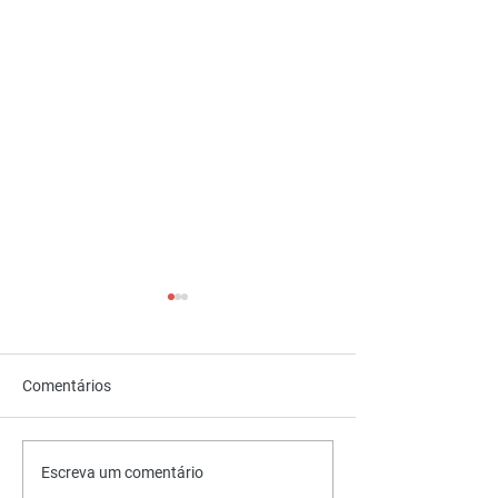
Comentários
Pasireotida versus
Análise preditiv
Escreva um comentário