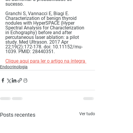
sucesso.
Granchi S, Vannacci E, Biagi E. 
Characterization of benign thyroid 
nodules with HyperSPACE (Hyper 
Spectral Analysis for Characterization 
in Echography) before and after 
percutaneous laser ablation: a pilot 
study. Med Ultrason. 2017 Apr 
22;19(2):172-178. doi: 10.11152/mu-
1039. PMID: 28440351.
Clique aqui para ler o artigo na íntegra 
Endocrinologia
Ver tudo
Posts recentes