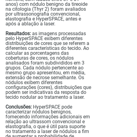
anos) com nódulo benigno da tireoide 
na citologia (Thyr 2) foram avaliados 
por ultrassonografia convencional, 
elastografia e HyperSPACE, antes e 
após a ablação a laser.
Resultados: 
as imagens processadas 
pelo HyperSPACE exibem diferentes 
distribuições de cores que se referem a 
diferentes características do tecido. Ao 
calcular as porcentagens das 
coberturas de cores, os nódulos 
analisados ​​foram subdivididos em 3 
grupos. Cada nódulo pertencente ao 
mesmo grupo apresentou, em média, 
extensão de necrose semelhante. Os 
nódulos exibem diferentes 
configurações (cores), distribuições que 
podem ser indicativas da resposta do 
tecido nodular ao tratamento a laser.
Conclusões:
 HyperSPACE pode 
caracterizar nódulos benignos, 
fornecendo informações adicionais em 
relação ao ultrassom convencional e 
elastografia, o que é útil para suporte 
no tratamento a laser de nódulos a fim 
de aumentar a probabilidade de 