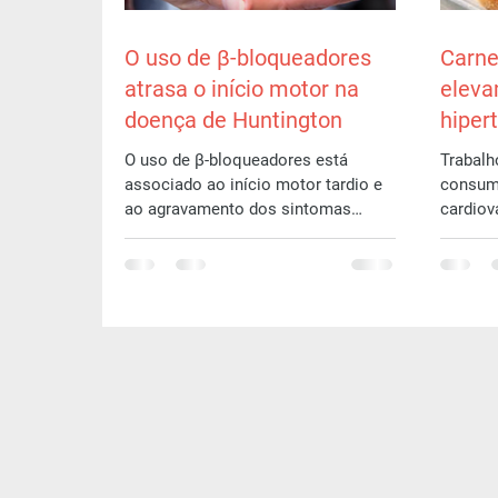
O uso de β-bloqueadores
Carne
atrasa o início motor na
eleva
doença de Huntington
hiper
estud
O uso de β-bloqueadores está
Trabalh
associado ao início motor tardio e
consum
ao agravamento dos sintomas
cardiov
motores na doença de Huntington
deve fal
(DH), de...