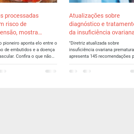
s processadas
Atualizações sobre
m risco de
diagnóstico e tratament
tensão, mostra
da insuficiência ovarian
o brasileiro
prematura/primária
o pioneiro aponta elo entre o
"Diretriz atualizada sobre
o de embutidos e a doença
insuficiência ovariana prematura
ascular. Confira o que não
apresenta 145 recomendações p
tar no cardápio para...
diagnóstico e tratamento