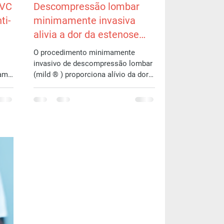
AVC
Descompressão lombar
ti-
minimamente invasiva
alivia a dor da estenose
espinhal lombar
O procedimento minimamente
invasivo de descompressão lombar
ram
(mild ® ) proporciona alívio da dor e
cio
melhora da função física por pelo
menos...