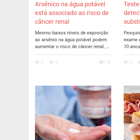
Arsênico na água potável
Teste
está associado ao risco de
detec
câncer renal
subst
Mesmo baixos níveis de exposição
Pesqui
ao arsênio na água potável podem
exame é
aumentar o risco de câncer renal, de
10 anos a detecção do vírus
acordo com um estudo publicado
organis
on-lin