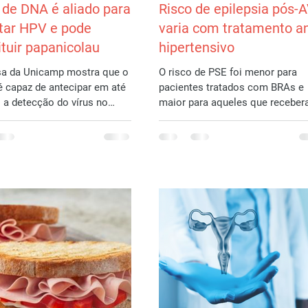
 de DNA é aliado para
Risco de epilepsia pós-
tar HPV e pode
varia com tratamento an
ituir papanicolau
hipertensivo
sa da Unicamp mostra que o
O risco de PSE foi menor para
 capaz de antecipar em até
pacientes tratados com BRAs e
 no
maior para aqueles que recebe
mo; tecnologia deve ser...
bloqueadores dos canais de cál
e...