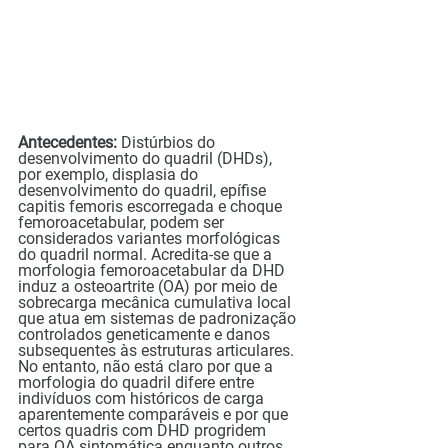
Antecedentes: 
Distúrbios do 
desenvolvimento do quadril (DHDs), 
por exemplo, displasia do 
desenvolvimento do quadril, epífise 
capitis femoris escorregada e choque 
femoroacetabular, podem ser 
considerados variantes morfológicas 
do quadril normal. Acredita-se que a 
morfologia femoroacetabular da DHD 
induz a osteoartrite (OA) por meio de 
sobrecarga mecânica cumulativa local 
que atua em sistemas de padronização 
controlados geneticamente e danos 
subsequentes às estruturas articulares. 
No entanto, não está claro por que a 
morfologia do quadril difere entre 
indivíduos com históricos de carga 
aparentemente comparáveis ​​e por que 
certos quadris com DHD progridem 
para OA sintomática enquanto outros 