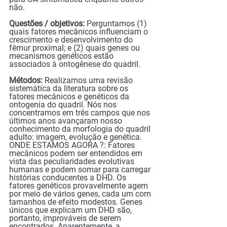
não.
Questões / objetivos:
 Perguntamos (1) 
quais fatores mecânicos influenciam o 
crescimento e desenvolvimento do 
fêmur proximal; e (2) quais genes ou 
mecanismos genéticos estão 
associados à ontogênese do quadril.
Métodos: 
Realizamos uma revisão 
sistemática da literatura sobre os 
fatores mecânicos e genéticos da 
ontogenia do quadril. Nós nos 
concentramos em três campos que nos 
últimos anos avançaram nosso 
conhecimento da morfologia do quadril 
adulto: imagem, evolução e genética. 
ONDE ESTAMOS AGORA ?: Fatores 
mecânicos podem ser entendidos em 
vista das peculiaridades evolutivas 
humanas e podem somar para carregar 
histórias conducentes a DHD. Os 
fatores genéticos provavelmente agem 
por meio de vários genes, cada um com 
tamanhos de efeito modestos. Genes 
únicos que explicam um DHD são, 
portanto, improváveis ​​de serem 
encontrados. Aparentemente, a 