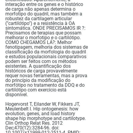
interação entre os genes e o histórico 
de carga não apenas determina o 
morfotipo do quadril, mas também a 
robustez da cartilagem articular 
("cartilótipo") e a resistência à OA 
sintomática. ONDE PRECISAMOS IR ?: 
Precisamos de terapias que possam 
melhorar o morfotipo e o cartilótipo. 
COMO CHEGAMOS LÁ?: Melhor 
fenotipagem, melhoria dos sistemas de 
classificação da morfologia do quadril 
e estudos populacionais comparativos 
podem ser feitos com os métodos 
existentes. A quantificação dos 
históricos de carga provavelmente 
requer novas ferramentas, mas a prova 
do princípio da modificação do 
morfótipo no tratamento da DDQ e do 
cartilótipo com exercício está 
disponível.
Hogervorst T, Eilander W, Fikkers JT, 
Meulenbelt I. Hip ontogenesis: how 
evolution, genes, and load history 
shape hip morphotype and cartilotype. 
Clin Orthop Relat Res. 2012 
Dec;470(12):3284-96. doi: 
10.1007/s11999-012-2511-4. PMID: 