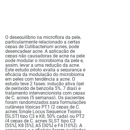
O desequilíbrio na microflora da pele, 
particularmente relacionado a certas 
cepas de Cutibacterium acnes, pode 
desencadear acne. A aplicação de 
cepas não causadoras de acne na pele 
pode modular o microbioma da pele e, 
assim, levar a uma redução da acne. 
Este estudo piloto avalia a segurança e 
eficácia da modulação do microbioma 
em peles com tendência a acne. O 
estudo teve 2 fases: indução ativa (gel 
de peróxido de benzoíla 5%, 7 dias) e 
tratamento intervencionista com cepas 
de C. acnes (5 semanas). Os pacientes 
foram randomizados para formulações 
cutâneas tópicas PT1 (2 cepas de C. 
acnes Single Locus Sequence Typing 
[SLST] tipo C3 e K8, 50% cada) ou PT2 
(4 cepas de C. acnes SLST tipo C3 
[55%], K8 [5%], A5 [30%] e F4 [10%]). A 