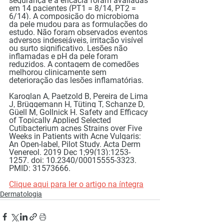
segurança e a eficácia foram avaliadas 
em 14 pacientes (PT1 = 8/14, PT2 = 
6/14). A composição do microbioma 
da pele mudou para as formulações do 
estudo. Não foram observados eventos 
adversos indesejáveis, irritação visível 
ou surto significativo. Lesões não 
inflamadas e pH da pele foram 
reduzidos. A contagem de comedões 
melhorou clinicamente sem 
deterioração das lesões inflamatórias.
Karoglan A, Paetzold B, Pereira de Lima 
J, Brüggemann H, Tüting T, Schanze D, 
Güell M, Gollnick H. Safety and Efficacy 
of Topically Applied Selected 
Cutibacterium acnes Strains over Five 
Weeks in Patients with Acne Vulgaris: 
An Open-label, Pilot Study. Acta Derm 
Venereol. 2019 Dec 1;99(13):1253-
1257. doi: 10.2340/00015555-3323. 
PMID: 31573666.
Clique aqui para ler o artigo na íntegra
Dermatologia