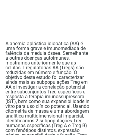
A anemia aplástica idiopática (AA) é 
uma forma grave e imunomediada de 
falência da medula óssea. Semelhante 
a outras doenças autoimunes, 
mostramos anteriormente que as 
células T regulatórias AA (Tregs) são 
reduzidas em número e função. O 
objetivo deste estudo foi caracterizar 
ainda mais as subpopulações Treg em 
AA e investigar a correlação potencial 
entre subconjuntos Treg específicos e 
resposta à terapia imunossupressora 
(IST), bem como sua expansibilidade in 
vitro para uso clínico potencial. Usando 
citometria de massa e uma abordagem 
analítica multidimensional imparcial, 
identificamos 2 subpopulações Treg 
humanas específicas (Treg A e Treg B) 
com fenótipos distintos, expressão 