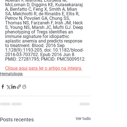
Abellan P, Martinez Llordella M, 
McLornan D, Diggins KE, Kulasekararaj 
A, Benfatto C, Feng X, Smith A, Mian 
SA, Melchiotti R, de Rinaldis E, Ellis R, 
Petrov N, Povoleri GA, Chung SS, 
Thomas NS, Farzaneh F, Irish JM, Heck 
S, Young NS, Marsh JC, Mufti GJ. Deep 
phenotyping of Tregs identifies an 
immune signature for idiopathic 
aplastic anemia and predicts response 
to treatment. Blood. 2016 Sep 
1;128(9):1193-205. doi: 10.1182/blood-
2016-03-703702. Epub 2016 Jun 8. 
PMID: 27281795; PMCID: PMC5009512.
Clique aqui para ler o artigo na íntegra 
Hematologia
Ver tudo
Posts recentes