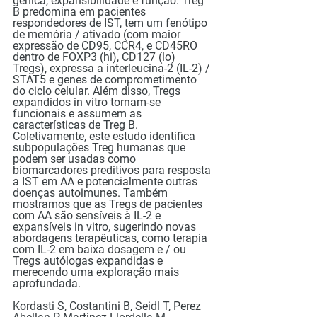
gênica, expansibilidade e função. Treg 
B predomina em pacientes 
respondedores de IST, tem um fenótipo 
de memória / ativado (com maior 
expressão de CD95, CCR4, e CD45RO 
dentro de FOXP3 (hi), CD127 (lo) 
Tregs), expressa a interleucina-2 (IL-2) / 
STAT5 e genes de comprometimento 
do ciclo celular. Além disso, Tregs 
expandidos in vitro tornam-se 
funcionais e assumem as 
características de Treg B. 
Coletivamente, este estudo identifica 
subpopulações Treg humanas que 
podem ser usadas como 
biomarcadores preditivos para resposta 
a IST em AA e potencialmente outras 
doenças autoimunes. Também 
mostramos que as Tregs de pacientes 
com AA são sensíveis à IL-2 e 
expansíveis in vitro, sugerindo novas 
abordagens terapêuticas, como terapia 
com IL-2 em baixa dosagem e / ou 
Tregs autólogas expandidas e 
merecendo uma exploração mais 
aprofundada.
Kordasti S, Costantini B, Seidl T, Perez 