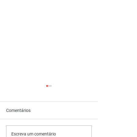
Comentários
Câncer de mama: sinais,
Tendências asc
Escreva um comentário