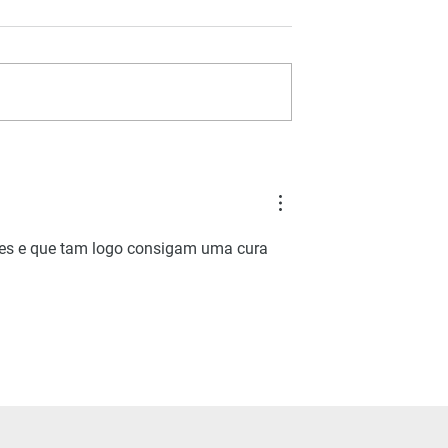
Lúpus Eritematoso Sistêmi
ifrolumabe no
matoso sistêmico
 grave
res e que tam logo consigam uma cura 