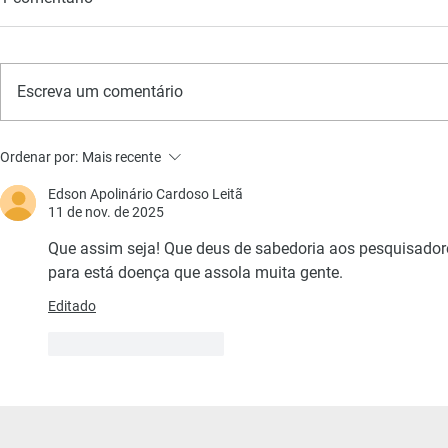
Escreva um comentário
Lúpus Eritematoso Sistêmico:
O uso de an
Ordenar por:
Mais recente
Novas Abordagens
lúpus erite
Diagnósticas e Terapêuticas
moderado a
Edson Apolinário Cardoso Leitã
11 de nov. de 2025
Que assim seja! Que deus de sabedoria aos pesquisado
para está doença que assola muita gente.
Editado
Curtir
Responder